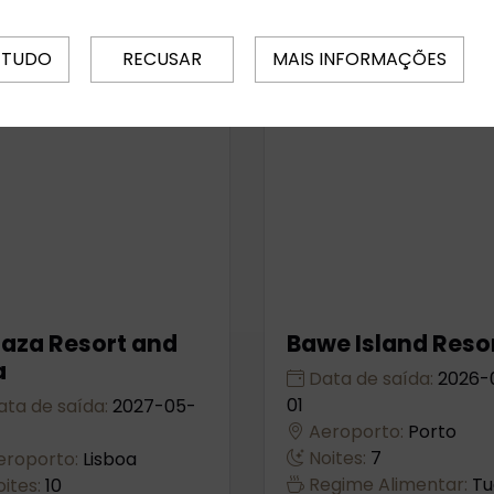
 TUDO
RECUSAR
MAIS INFORMAÇÕES
aza Resort and
Bawe Island Reso
a
Data de saída:
2026-
01
ta de saída:
2027-05-
Aeroporto:
Porto
Noites:
7
roporto:
Lisboa
Regime Alimentar:
Tu
ites:
10