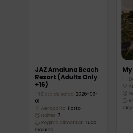
JAZ Amaluna Beach
My 
Resort (Adults Only
Da
+16)
Ae
No
Data de saída:
2026-09-
Re
01
alo
Aeroporto:
Porto
Noites:
7
Regime Alimentar:
Tudo
Incluído