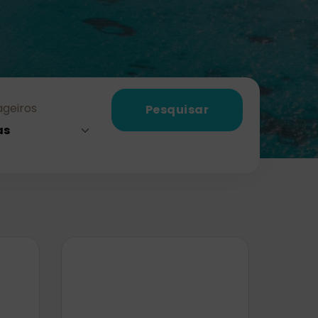
geiros
Pesquisar
as