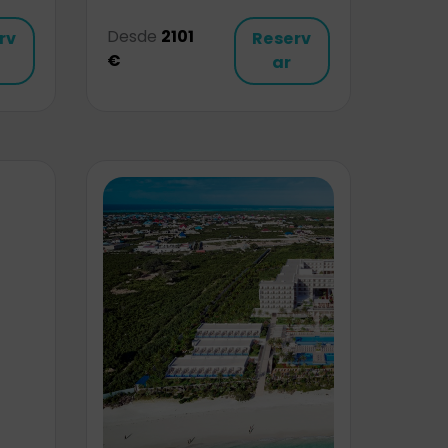
Desde
2101
rv
Reserv
€
ar