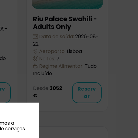
Riu Palace Swahili -
Adults Only
09-
Data de saída:
2026-08-
22
Aeroporto:
Lisboa
do
Noites:
7
Regime Alimentar:
Tudo
Incluído
Desde
3052
rv
Reserv
€
ar
amos a
de serviços