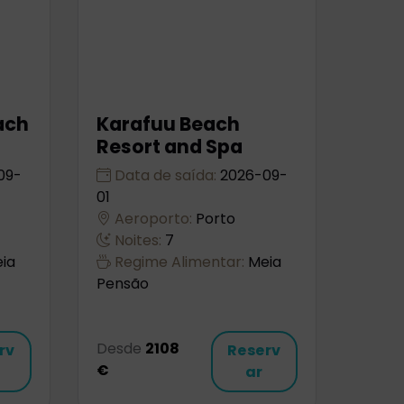
ach
Karafuu Beach
Resort and Spa
09-
Data de saída:
2026-09-
01
Aeroporto:
Porto
Noites:
7
ia
Regime Alimentar:
Meia
Pensão
Desde
2108
rv
Reserv
€
ar