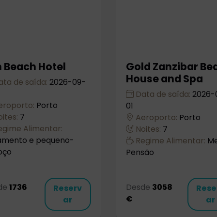
 Beach Hotel
Gold Zanzibar Be
House and Spa
ta de saída:
2026-09-
Data de saída:
2026-
roporto:
Porto
01
ites:
7
Aeroporto:
Porto
gime Alimentar:
Noites:
7
jamento e pequeno-
Regime Alimentar:
Me
oço
Pensão
de
1736
Desde
3058
Reserv
Rese
€
ar
ar