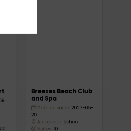
rt
Breezes Beach Club
and Spa
09-
Data de saída:
2027-05-
20
Aeroporto:
Lisboa
do
Noites:
10