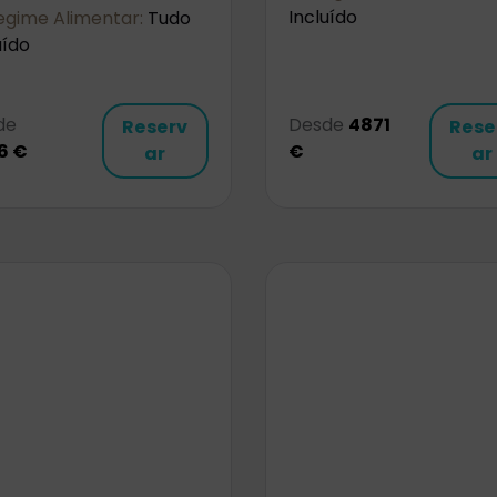
Incluído
gime Alimentar:
Tudo
uído
de
Desde
4871
Reserv
Rese
6 €
€
ar
ar