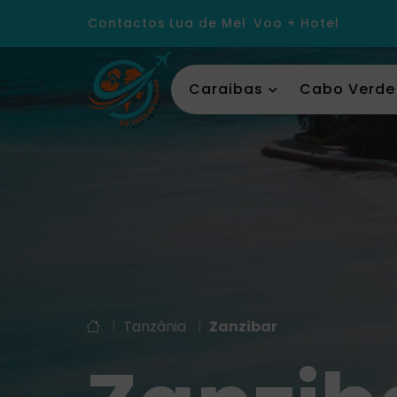
Contactos
Lua de Mel
Voo + Hotel
Caraibas
Cabo Verde
|
Tanzânia
|
Zanzibar