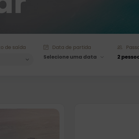
ar
o de saída
Data de partida
Passa
Selecione uma data
2 pesso