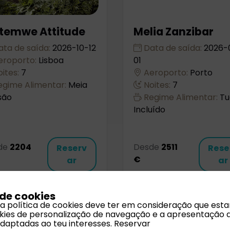
temwe Attitude
Melia Zanzibar
ta de saída:
2026-10-12
Data de saída:
2026-
roporto:
Lisboa
01
ites:
7
Aeroporto:
Porto
gime Alimentar:
Meia
Noites:
7
são
Regime Alimentar:
Tu
Incluído
de
2204
Desde
2511
Reserv
Rese
€
ar
ar
 de cookies
 a política de cookies deve ter em consideração que est
ookies de personalização de navegação e a apresentação 
adaptadas ao teu interesses.
Reservar