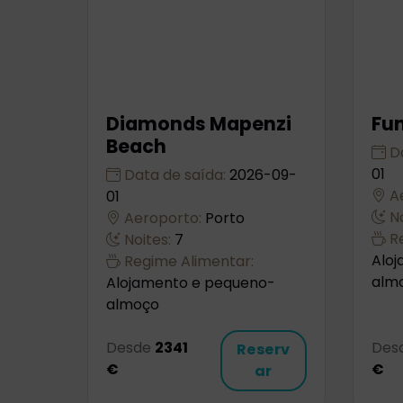
Diamonds Mapenzi
Fun
Beach
Da
01
Data de saída:
2026-09-
Ae
01
No
Aeroporto:
Porto
Re
Noites:
7
Alo
Regime Alimentar:
alm
Alojamento e pequeno-
almoço
Desde
2341
Des
Reserv
€
€
ar