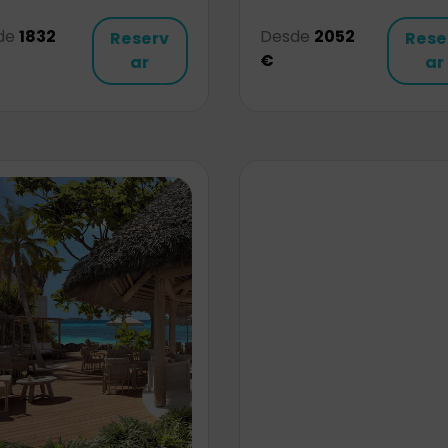
de
1832
Desde
2052
Reserv
Rese
€
ar
ar