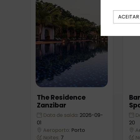
ACEITAR
The Residence
Bar
Zanzibar
Sp
Data de saída:
2026-09-
Da
01
20
Aeroporto:
Porto
Ae
Noites:
7
No