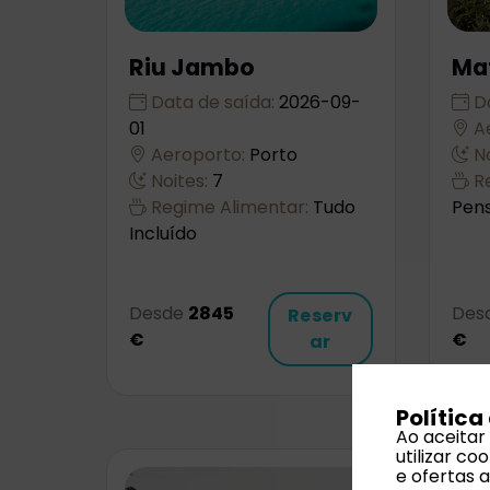
Riu Jambo
Ma
Data de saída:
2026-09-
Da
01
Ae
Aeroporto:
Porto
No
Noites:
7
Re
Regime Alimentar:
Tudo
Pen
Incluído
Desde
2845
Des
Reserv
€
€
ar
Política
Ao aceitar
utilizar c
e ofertas 