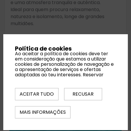
e uma atmosfera tranquila e autêntica.
Ideal para quem procura relaxamento,
natureza e isolamento, longe de grandes
multidões.
Desde
1068 €
Reservar
Política de cookies
por pessoa
Ao aceitar a política de cookies deve ter
em consideração que estamos a utilizar
cookies de personalização de navegação e
a apresentação de serviços e ofertas
adaptadas ao teu interesses.
Reservar
ACEITAR TUDO
RECUSAR
MAIS INFORMAÇÕES