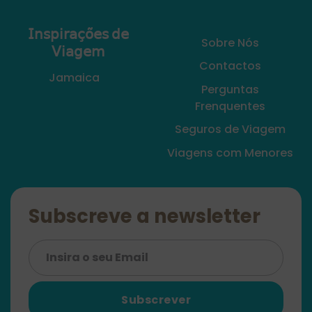
𝖨𝗇𝗌𝗉𝗂𝗋𝖺𝖼̧𝗈̃𝖾𝗌 𝖽𝖾
Sobre Nós
𝖵𝗂𝖺𝗀𝖾𝗆
Contactos
Jamaica
Perguntas
Frenquentes
Seguros de Viagem
Viagens com Menores
Subscreve a newsletter
Subscrever