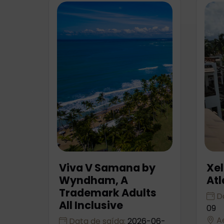
Viva V Samana by
Xel
Wyndham, A
Atl
Trademark Adults
Da
All Inclusive
09
Ae
Data de saída:
2026-06-