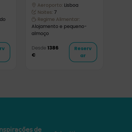
Aeroporto:
Lisboa
Noites:
7
do
Regime Alimentar:
Alojamento e pequeno-
almoço
Desde
1386
rv
Reserv
€
ar
𝗇𝗌𝗉𝗂𝗋𝖺𝖼̧𝗈̃𝖾𝗌 𝖽𝖾