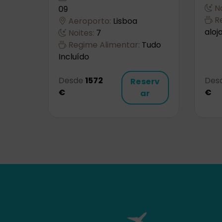
No
09
Re
Aeroporto:
Lisboa
alo
Noites:
7
Regime Alimentar:
Tudo
Incluído
Desde
1572
Des
Reserv
€
€
ar