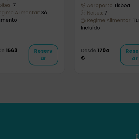
ites:
7
Aeroporto:
Lisboa
gime Alimentar:
Só
Noites:
7
jamento
Regime Alimentar:
Tu
Incluído
de
1563
Desde
1704
Reserv
Rese
€
ar
ar
𝖨