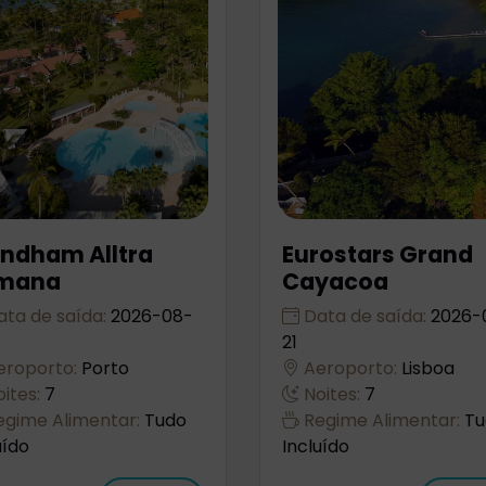
ndham Alltra
Eurostars Grand
mana
Cayacoa
ta de saída:
2026-08-
Data de saída:
2026-
21
roporto:
Porto
Aeroporto:
Lisboa
ites:
7
Noites:
7
gime Alimentar:
Tudo
Regime Alimentar:
Tu
uído
Incluído