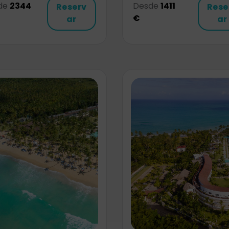
de
2344
Desde
1411
Reserv
Rese
€
ar
ar