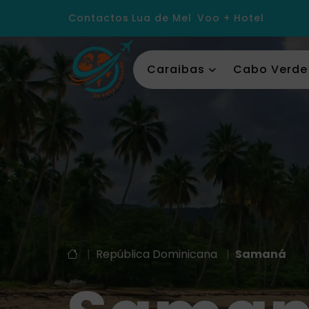
Contactos
Lua de Mel
Voo + Hotel
Caraibas
Cabo Verde
|
República Dominicana
|
Samaná