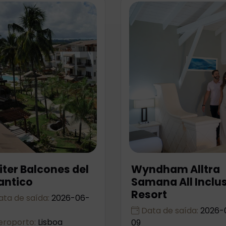
iter Balcones del
Wyndham Alltra
antico
Samana All Inclu
Resort
ta de saída:
2026-06-
Data de saída:
2026-
roporto:
Lisboa
09