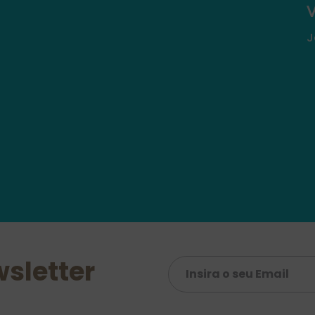

J
sletter