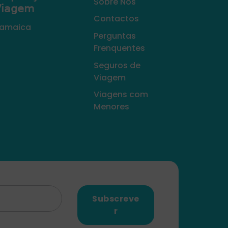
Sobre Nós
𝗂𝖺𝗀𝖾𝗆
Contactos
amaica
Perguntas
Frenquentes
Seguros de
Viagem
Viagens com
Menores
Subscreve
r