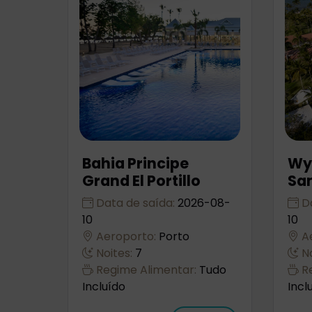
Bahia Principe
Wy
Grand El Portillo
Sa
Data de saída:
2026-08-
Da
10
10
Aeroporto:
Porto
Ae
Noites:
7
No
Regime Alimentar:
Tudo
Re
Incluído
Incl