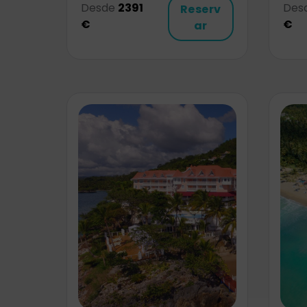
Desde
2391
Des
Reserv
€
€
ar