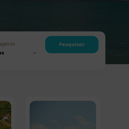
geiros
Pesquisar
as