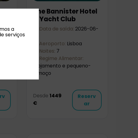
The Bannister Hotel
es
& Yacht Club
08-
Data de saída:
2026-06-
amos a
de serviços
09
Aeroporto:
Lisboa
Noites:
7
Regime Alimentar:
Alojamento e pequeno-
almoço
Desde
1449
rv
Reserv
€
ar