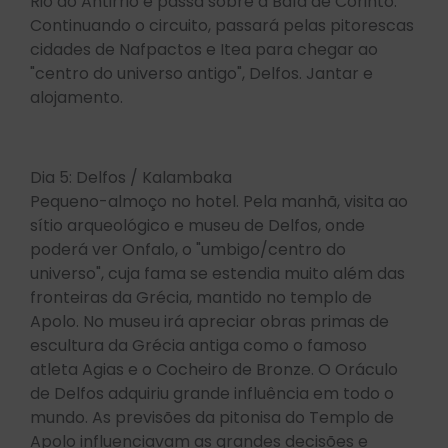
Rio ao Antirrio e passa sobre a Baía de Corinto.
Continuando o circuito, passará pelas pitorescas
cidades de Nafpactos e Itea para chegar ao
"centro do universo antigo", Delfos. Jantar e
alojamento.
Dia 5: Delfos / Kalambaka
Pequeno-almoço no hotel. Pela manhã, visita ao
sítio arqueológico e museu de Delfos, onde
poderá ver Onfalo, o "umbigo/centro do
universo", cuja fama se estendia muito além das
fronteiras da Grécia, mantido no templo de
Apolo. No museu irá apreciar obras primas de
escultura da Grécia antiga como o famoso
atleta Agias e o Cocheiro de Bronze. O Oráculo
de Delfos adquiriu grande influência em todo o
mundo. As previsões da pitonisa do Templo de
Apolo influenciavam as grandes decisões e