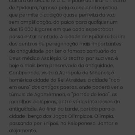
cultura do século IV a. C. e pode admirar o Teatro
de Epidauro, famoso pela excecional acústica
que permite a audição quase perfeita da voz,
sem amplificação, do palco para qualquer um
dos 15 000 lugares em que cada espectador
possa estar sentado. A cidade de Epidauro foi um
dos centros de peregrinação mais importantes
da antiguidade por ter o famoso santuário do
Deus médico Asclépio. O teatro, por sua vez, é
hoje o mais bem preservado da antiguidade.
Continuando, visita à Acrópole de Micenas, à
homérica cidade do Rei Atreides, a cidade "rica
em ouro" dos antigos poetas, onde poderá ver o
túmulo de Agamémnon, o "portão do leão", as
muralhas ciclópicas, entre vários interesses da
antiguidade. Ao final da tarde, partida para a
cidade-berço dos Jogos Olímpicos, Olímpia,
passando por Trípoli, no Peloponeso. Jantar e
alojamento.