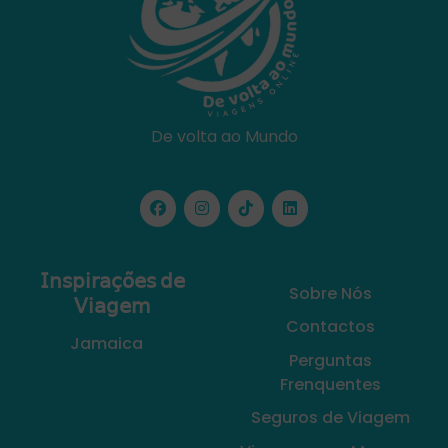
De volta ao Mundo
𝖨𝗇𝗌𝗉𝗂𝗋𝖺𝖼̧𝗈̃𝖾𝗌 𝖽𝖾
Sobre Nós
𝖵𝗂𝖺𝗀𝖾𝗆
Contactos
Jamaica
Perguntas
Frenquentes
Seguros de Viagem