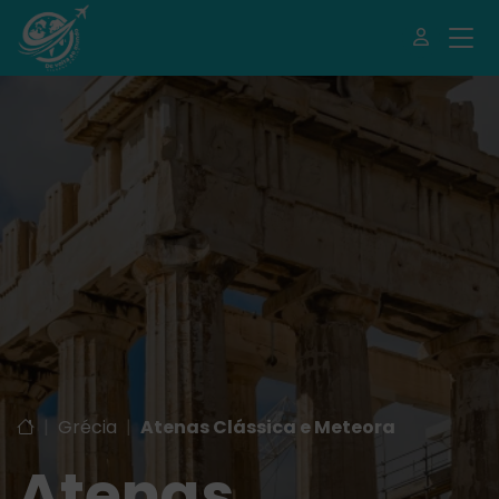
|
Grécia
|
Atenas Clássica e Meteora
Atenas