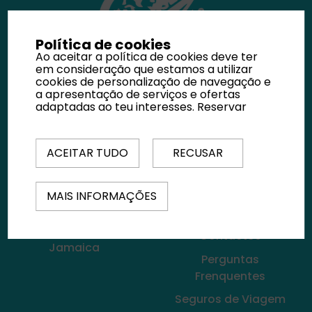
Política de cookies
Ao aceitar a política de cookies deve ter
em consideração que estamos a utilizar
cookies de personalização de navegação e
a apresentação de serviços e ofertas
De volta ao Mundo
adaptadas ao teu interesses.
Reservar
ACEITAR TUDO
RECUSAR
MAIS INFORMAÇÕES
𝖨𝗇𝗌𝗉𝗂𝗋𝖺𝖼̧𝗈̃𝖾𝗌 𝖽𝖾
Sobre Nós
𝖵𝗂𝖺𝗀𝖾𝗆
Contactos
Jamaica
Perguntas
Frenquentes
Seguros de Viagem