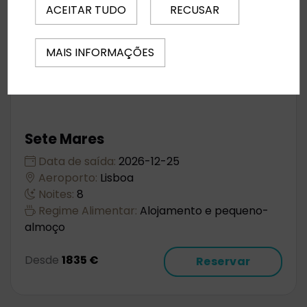
ACEITAR TUDO
RECUSAR
MAIS INFORMAÇÕES
Sete Mares
Data de saída:
2026-12-25
Aeroporto:
Lisboa
Noites:
8
Regime Alimentar:
Alojamento e pequeno-
almoço
Desde
1835 €
Reservar