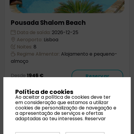
Pousada Shalom Beach
Data de saída:
2026-12-25
Aeroporto:
Lisboa
Noites:
8
Regime Alimentar:
Alojamento e pequeno-
almoço
Desde
1946 €
Reservar
Política de cookies
Ao aceitar a política de cookies deve ter
em consideração que estamos a utilizar
cookies de personalização de navegação e
a apresentação de serviços e ofertas
adaptadas ao teu interesses.
Reservar