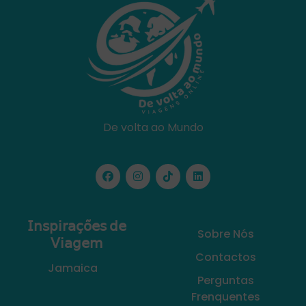
De volta ao Mundo
𝖨𝗇𝗌𝗉𝗂𝗋𝖺𝖼̧𝗈̃𝖾𝗌 𝖽𝖾
Sobre Nós
𝖵𝗂𝖺𝗀𝖾𝗆
Contactos
Jamaica
Perguntas
Frenquentes