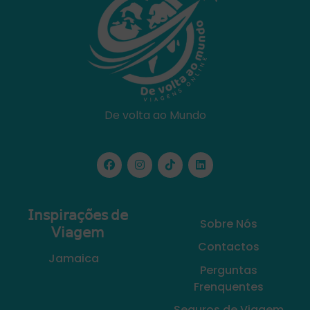
De volta ao Mundo
𝖨𝗇𝗌𝗉𝗂𝗋𝖺𝖼̧𝗈̃𝖾𝗌 𝖽𝖾
Sobre Nós
𝖵𝗂𝖺𝗀𝖾𝗆
Contactos
Jamaica
Perguntas
Frenquentes
Seguros de Viagem