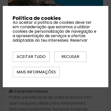
Política de cookies
Seicheles são um destino
Ao aceitar a política de cookies deve ter
paradisíaco no Oceano Índico,
em consideração que estamos a utilizar
conhecido pelas suas praias de
cookies de personalização de navegação e
a apresentação de serviços e ofertas
areia branca, águas cristalinas,
adaptadas ao teu interesses.
Reservar
biodiversidade marinha e resorts
de luxo.
ACEITAR TUDO
RECUSAR
Seicheles são um destino paradisíaco no
Oceano Índico, conhecido pelas suas praias de
MAIS INFORMAÇÕES
areia branca, águas cristalinas, biodiversidade
marinha e resorts de luxo.
🌆 Características
Praias paradisíacas de areia branca e mar
azul-turquesa, ideais para relaxamento.
Natureza exuberante: florestas tropicais,