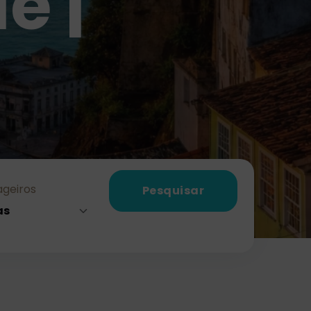
e |
geiros
Pesquisar
as