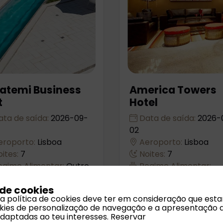
atemi Business
America Towers
t
Hotel
ta de saída:
2026-09-
Data de saída:
2026-
02
roporto:
Lisboa
Aeroporto:
Lisboa
ites:
7
Noites:
7
gime Alimentar:
Outro
Regime Alimentar:
Alojamento e pequeno-
 de cookies
almoço
 a política de cookies deve ter em consideração que est
ookies de personalização de navegação e a apresentação 
de
1302
Desde
1296
Reserv
Rese
adaptadas ao teu interesses.
Reservar