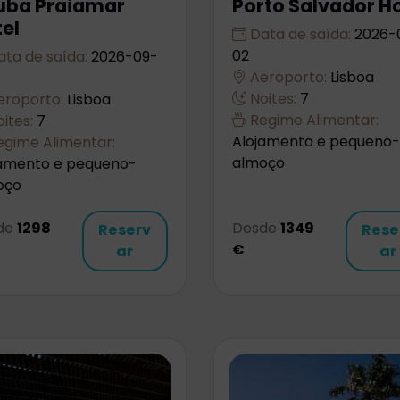
uba Praiamar
Porto Salvador Ho
el
Data de saída:
2026-
02
ta de saída:
2026-09-
Aeroporto:
Lisboa
Noites:
7
roporto:
Lisboa
Regime Alimentar:
ites:
7
Alojamento e pequeno-
gime Alimentar:
almoço
jamento e pequeno-
oço
de
1298
Desde
1349
Reserv
Rese
€
ar
ar