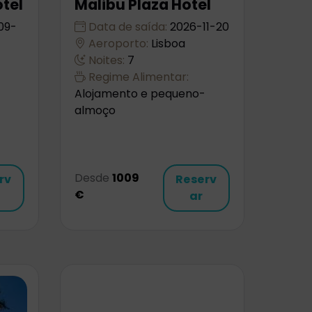
tel
Malibu Plaza Hotel
09-
Data de saída:
2026-11-20
Aeroporto:
Lisboa
Noites:
7
Regime Alimentar:
Alojamento e pequeno-
almoço
Desde
1009
rv
Reserv
€
ar