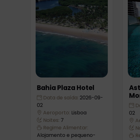
Bahia Plaza Hotel
Ast
Mo
Data de saída:
2026-09-
02
Da
Aeroporto:
Lisboa
02
Noites:
7
Ae
Regime Alimentar:
No
Alojamento e pequeno-
Re