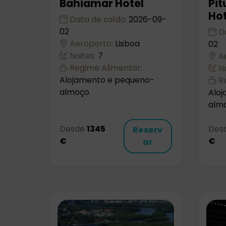
Bahiamar Hotel
Pit
Hot
Data de saída:
2026-09-
02
Da
Aeroporto:
Lisboa
02
Noites:
7
Ae
Regime Alimentar:
No
Alojamento e pequeno-
Re
almoço
Alo
alm
Desde
1345
Des
Reserv
€
€
ar