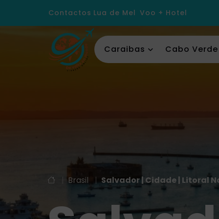
Contactos
Lua de Mel
Voo + Hotel
Caraibas
Cabo Verde
|
Brasil
|
Salvador | Cidade | Litoral N