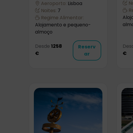
No
Aeroporto:
Lisboa
Re
Noites:
7
Alo
Regime Alimentar:
alm
Alojamento e pequeno-
almoço
Desde
1258
Des
Reserv
€
€
ar