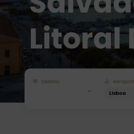
Salvado
Litoral
Destino
Aeroport