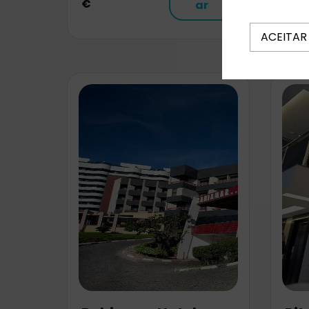
€
€
ar
ACEITAR