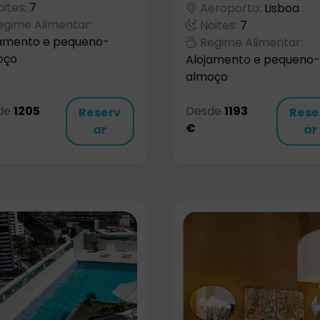
ites:
7
Aeroporto:
Lisboa
gime Alimentar:
Noites:
7
jamento e pequeno-
Regime Alimentar:
oço
Alojamento e pequeno-
almoço
de
1205
Desde
1193
Reserv
Rese
€
ar
ar