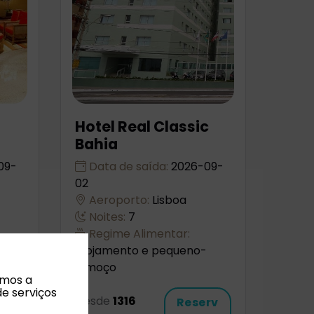
Hotel Real Classic
Bahia
09-
Data de saída:
2026-09-
02
Aeroporto:
Lisboa
Noites:
7
Regime Alimentar:
Alojamento e pequeno-
almoço
amos a
de serviços
Desde
1316
rv
Reserv