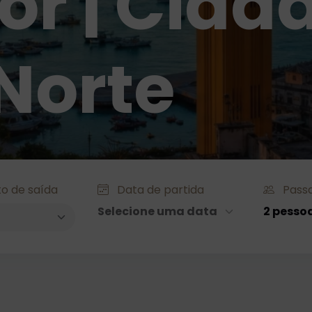
r | Cidad
 Norte
o de saída
Data de partida
Passa
Selecione uma data
2 pesso