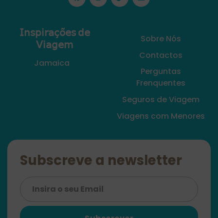
𝖨𝗇𝗌𝗉𝗂𝗋𝖺𝖼̧𝗈̃𝖾𝗌 𝖽𝖾
Sobre Nós
𝖵𝗂𝖺𝗀𝖾𝗆
Contactos
Jamaica
Perguntas
Frenquentes
Seguros de Viagem
Viagens com Menores
Subscreve a newsletter