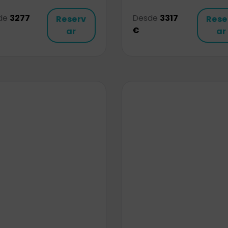
de
3277
Desde
3317
Reserv
Rese
€
ar
ar