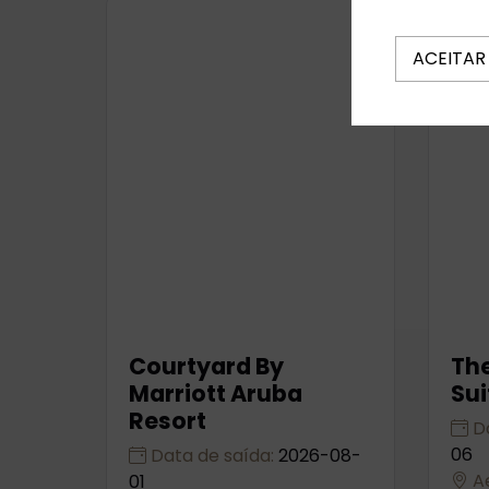
ACEITAR
Courtyard By
The
Marriott Aruba
Sui
Resort
Da
06
Data de saída:
2026-08-
Ae
01