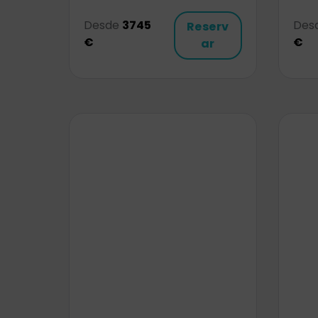
Desde
3745
Des
Reserv
€
€
ar