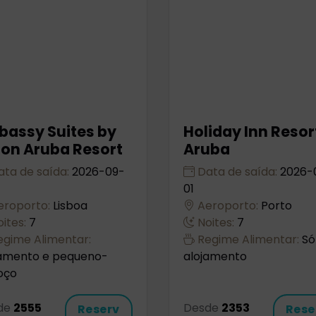
bassy Suites by
Holiday Inn Resor
ton Aruba Resort
Aruba
ta de saída:
2026-09-
Data de saída:
2026-
01
roporto:
Lisboa
Aeroporto:
Porto
ites:
7
Noites:
7
gime Alimentar:
Regime Alimentar:
Só
jamento e pequeno-
alojamento
oço
de
2555
Desde
2353
Reserv
Rese