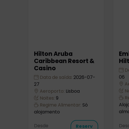
Hilton Aruba
Em
Caribbean Resort &
Hil
Casino
Da
06
Data de saída:
2026-07-
Ae
27
No
Aeroporto:
Lisboa
Re
Noites:
9
Alo
Regime Alimentar:
Só
alm
alojamento
Desde
Des
Reserv