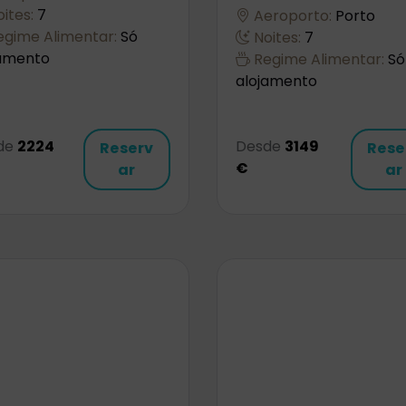
ites:
7
Aeroporto:
Porto
gime Alimentar:
Só
Noites:
7
jamento
Regime Alimentar:
Só
alojamento
de
2224
Desde
3149
Reserv
Rese
€
ar
ar