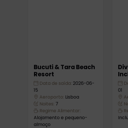
Bucuti & Tara Beach
Div
Resort
Inc
Data de saída:
2026-06-
Da
15
01
Aeroporto:
Lisboa
Ae
Noites:
7
No
Regime Alimentar:
Re
Alojamento e pequeno-
Incl
almoço