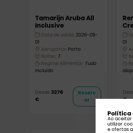
Tamarijn Aruba All
Re
Inclusive
Cre
Data de saída:
2026-09-
Da
01
01
Aeroporto:
Porto
Ae
Noites:
7
No
Regime Alimentar:
Tudo
Re
Incluído
alo
Desde
3276
Des
Reserv
€
€
ar
Política
Ao aceitar
utilizar c
e ofertas 