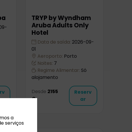
ba
TRYP by Wyndham
Aruba Adults Only
09-
Hotel
Data de saída:
2026-09-
01
Aeroporto:
Porto
Noites:
7
Regime Alimentar:
Só
alojamento
Desde
2155
rv
Reserv
€
ar
amos a
de serviços