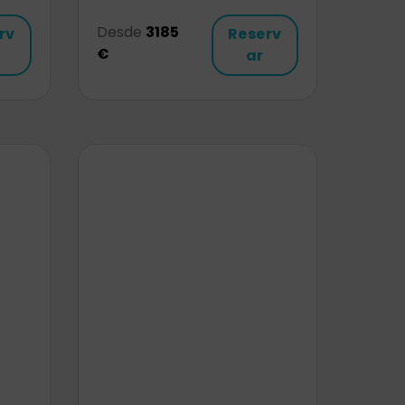
Desde
3185
rv
Reserv
€
ar