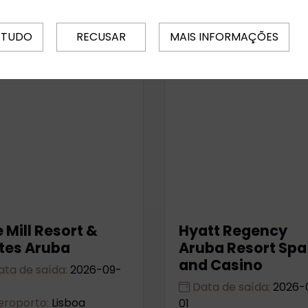
 TUDO
RECUSAR
MAIS INFORMAÇÕES
 Mill Resort &
Hyatt Regency
tes Aruba
Aruba Resort Spa
and Casino
ta de saída:
2026-09-
Data de saída:
2026-
roporto:
Lisboa
01