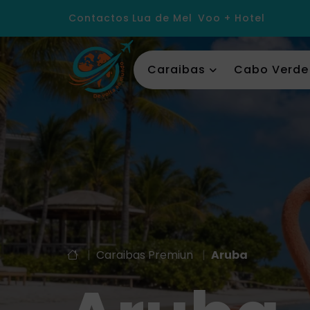
Contactos
Lua de Mel
Voo + Hotel
Caraibas
Cabo Verde
|
Caraibas Premiun
|
Aruba