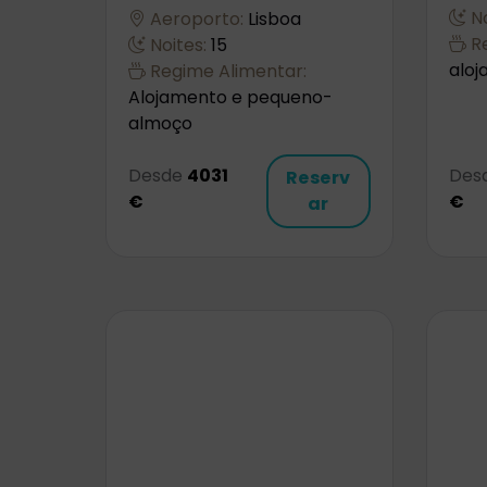
No
Aeroporto:
Lisboa
Re
Noites:
15
alo
Regime Alimentar:
Alojamento e pequeno-
almoço
Desde
4031
Des
Reserv
€
€
ar