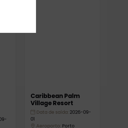
Caribbean Palm
Village Resort
Data de saída:
2026-09-
01
09-
Aeroporto:
Porto