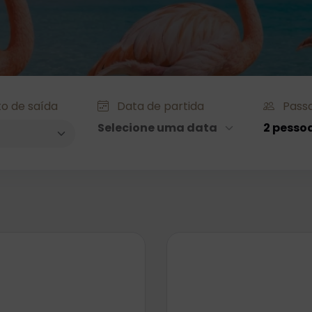
o de saída
Data de partida
Passa
Selecione uma data
2 pesso