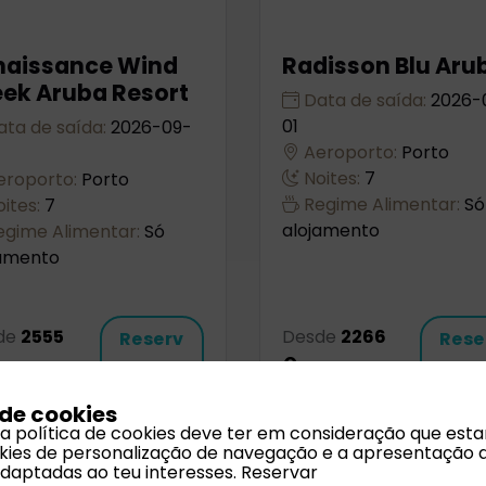
naissance Wind
Radisson Blu Aru
ek Aruba Resort
Data de saída:
2026-
01
ta de saída:
2026-09-
Aeroporto:
Porto
Noites:
7
roporto:
Porto
Regime Alimentar:
Só
ites:
7
alojamento
gime Alimentar:
Só
jamento
de
2555
Desde
2266
Reserv
Rese
€
ar
ar
 de cookies
 a política de cookies deve ter em consideração que est
ookies de personalização de navegação e a apresentação 
adaptadas ao teu interesses.
Reservar