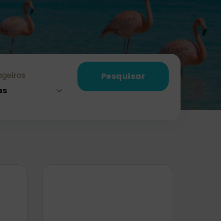
geiros
Pesquisar
as