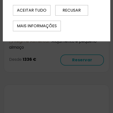
ACEITAR TUDO
RECUSAR
Landmar Costa Los Gigantes
Data de saída:
2026-09-07
MAIS INFORMAÇÕES
Aeroporto:
Porto
Noites:
6
Regime Alimentar:
Alojamento e pequeno-
almoço
Desde
1336 €
Reservar