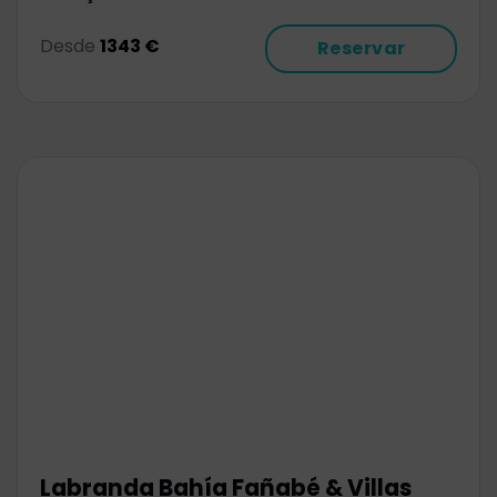
Desde
1343 €
Reservar
Labranda Bahía Fañabé & Villas