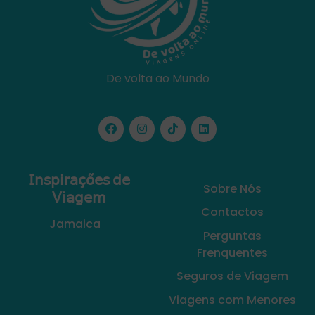
De volta ao Mundo
𝖨𝗇𝗌𝗉𝗂𝗋𝖺𝖼̧𝗈̃𝖾𝗌 𝖽𝖾
Sobre Nós
𝖵𝗂𝖺𝗀𝖾𝗆
Contactos
Jamaica
Perguntas
Frenquentes
Seguros de Viagem
Viagens com Menores