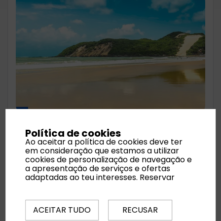
Natal | Touros
Política de cookies
Ao aceitar a política de cookies deve ter
em consideração que estamos a utilizar
🏖️ O que torna Natal especial
cookies de personalização de navegação e
Natal encanta com praias de águas cristalinas
a apresentação de serviços e ofertas
adaptadas ao teu interesses.
Reservar
e dunas douradas, como Ponta Negra e
Genipabu, perfeitas para relaxar ou se
aventurar em passeios de buggy.
ACEITAR TUDO
RECUSAR
A cidade também oferece cultura local,