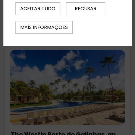
Regime Alimentar:
Tudo Incluído
ACEITAR TUDO
RECUSAR
Desde
2712 €
Reservar
MAIS INFORMAÇÕES
The Westin Porto de Galinhas, an