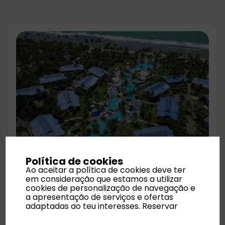
Política de cookies
Ao aceitar a política de cookies deve ter
Summerville Resort - All Inclusive
em consideração que estamos a utilizar
cookies de personalização de navegação e
Data de saída:
2026-06-17
a apresentação de serviços e ofertas
Aeroporto:
Lisboa
adaptadas ao teu interesses.
Reservar
Noites:
7