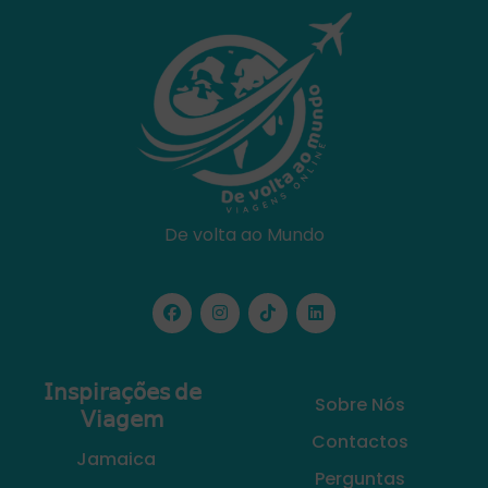
De volta ao Mundo
𝖨𝗇𝗌𝗉𝗂𝗋𝖺𝖼̧𝗈̃𝖾𝗌 𝖽𝖾
Sobre Nós
𝖵𝗂𝖺𝗀𝖾𝗆
Contactos
Jamaica
Perguntas