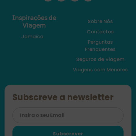
𝖨𝗇𝗌𝗉𝗂𝗋𝖺𝖼̧𝗈̃𝖾𝗌 𝖽𝖾
Sobre Nós
𝖵𝗂𝖺𝗀𝖾𝗆
Contactos
Jamaica
Perguntas
Frenquentes
Seguros de Viagem
Viagens com Menores
Subscreve a newsletter
Subscrever