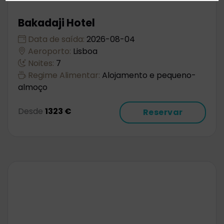
Bakadaji Hotel
Data de saída:
2026-08-04
Aeroporto:
Lisboa
Noites:
7
Regime Alimentar:
Alojamento e pequeno-
almoço
Desde
1323 €
Reservar